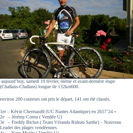
aujourd’huy, samedi 19 février, 6ième et avant-dernière étape
(Challans-Challans) longue de 132km600.
environ 200 coureurs ont pris le départ, 141 ont été classés.
1er – Kévin Cherruaullt (UC Nantes Atlantique) en 2h57’24 »
2e – Jérémy Cornu ( Vendée U)
3e – Freddy Bichot ( Team Véranda Rideau Sarthe) – Nouveau
Leader des plages vendéennes
4e – Yann Moritz ( Vendée U)