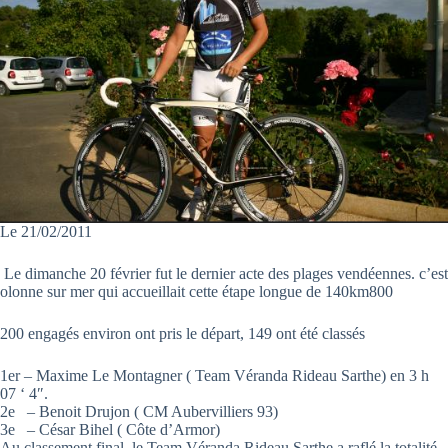
Le 21/02/2011
Le dimanche 20 février fut le dernier acte des plages vendéennes. c’est
olonne sur mer qui accueillait cette étape longue de 140km800
200 engagés environ ont pris le départ, 149 ont été classés
1er – Maxime Le Montagner ( Team Véranda Rideau Sarthe) en 3 h
07 ‘ 4″.
2e – Benoit Drujon ( CM Aubervilliers 93)
3e – César Bihel ( Côte d’Armor)
Au classement final, le Team Véranda Rideau Sarthe a raflé la totalité