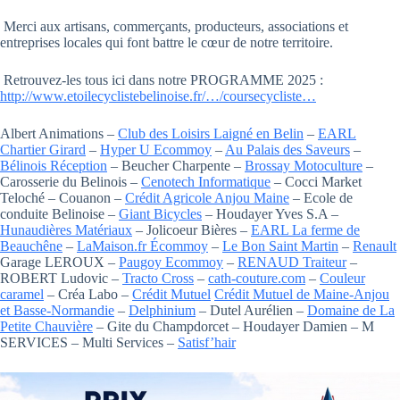
Merci aux artisans, commerçants, producteurs, associations et
entreprises locales qui font battre le cœur de notre territoire.
Retrouvez-les tous ici dans notre PROGRAMME 2025 :
http://www.etoilecyclistebelinoise.fr/…/coursecycliste…
Albert Animations –
Club des Loisirs Laigné en Belin
–
EARL
Chartier Girard
–
Hyper U Ecommoy
–
Au Palais des Saveurs
–
Bélinois Réception
– Beucher Charpente –
Brossay Motoculture
–
Carosserie du Belinois –
Cenotech Informatique
– Cocci Market
Teloché – Couanon –
Crédit Agricole Anjou Maine
– Ecole de
conduite Belinoise –
Giant Bicycles
– Houdayer Yves S.A –
Hunaudières Matériaux
– Jolicoeur Bières –
EARL La ferme de
Beauchêne
–
LaMaison.fr Écommoy
–
Le Bon Saint Martin
–
Renault
Garage LEROUX –
Paugoy Ecommoy
–
RENAUD Traiteur
–
ROBERT Ludovic –
Tracto Cross
–
cath-couture.com
–
Couleur
caramel
– Créa Labo –
Crédit Mutuel
Crédit Mutuel de Maine-Anjou
et Basse-Normandie
–
Delphinium
– Dutel Aurélien –
Domaine de La
Petite Chauvière
– Gite du Champdorcet – Houdayer Damien – M
SERVICES – Multi Services –
Satisf’hair